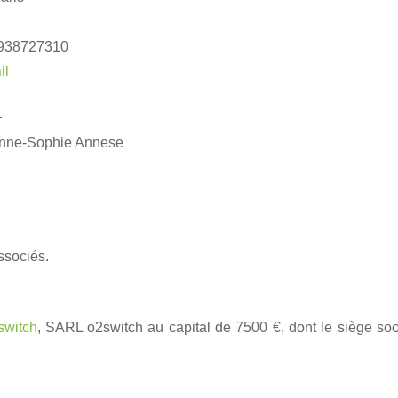
1938727310
il
n
 Anne-Sophie Annese
ssociés.
switch
, SARL o2switch au capital de 7500 €, dont le siège so