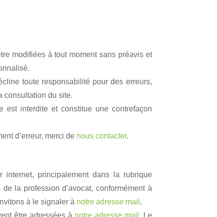
t être modifiées à tout moment sans préavis et
onnalisé.
écline toute responsabilité pour des erreurs,
 consultation du site.
e est interdite et constitue une contrefaçon
ement d’erreur, merci de
nous contacter
.
r internet, principalement dans la rubrique
ls de la profession d’avocat, conformément à
nvitons à le signaler à
notre adresse mail
.
vent être adressées à
notre adresse mail
. Le