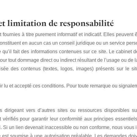
et limitation de responsabilité
 fournies à titre purement informatif et indicatif. Elles peuven
constituent en aucun cas un conseil juridique ou un service pers
e qu’il fait des informations contenues sur ce site. Le cabinet d
our tout dommage direct ou indirect résultant de l’usage ou de la
isée des contenus (textes, logos, images) présents sur le sit
avoir lu et accepté ces conditions. Pour toute remarque ou signal
s dirigeant vers d’autres sites ou ressources disponibles su
t vérifiés pour garantir leur conformité aux principes essentie
al. Si un lien devenait inaccessible ou non conforme, nous vous i
ite est soumise à une autorisation préalable. Les demandes doi