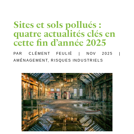
Sites et sols pollués :
quatre actualités clés en
cette fin d’année 2025
PAR
CLÉMENT FEULIÉ
|
NOV 2025
|
AMÉNAGEMENT
,
RISQUES INDUSTRIELS